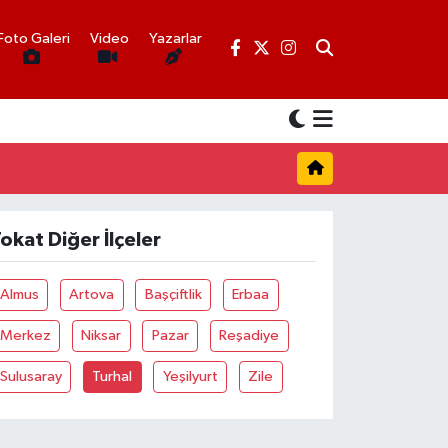
Foto Galeri
Video
Yazarlar
okat Diğer İlçeler
Almus
Artova
Başçiftlik
Erbaa
Merkez
Niksar
Pazar
Reşadiye
Sulusaray
Turhal
Yeşilyurt
Zile