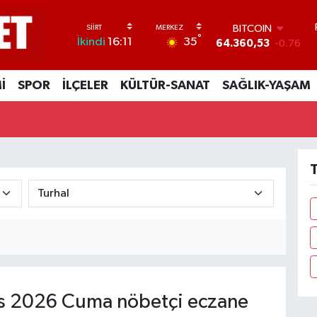
BITCOIN
°
35
İkindi
16:11
64.360,53
-0.76
DOLAR
47,7069
0.17
İ
SPOR
İLÇELER
KÜLTÜR-SANAT
SAĞLIK-YAŞAM
EURO
55,0265
0.01
STERLİN
64,1897
0.02
GRAM ALTIN
6574.81
1.44
T
BİST100
13.887
64
s 2026 Cuma nöbetçi eczane