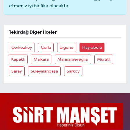
etmeniz iyi bir fikir olacaktır.
Tekirdağ Diğer İlçeler
Çerkezköy
Çorlu
Ergene
Hayrabolu
Kapakli
Malkara
Marmaraereğlisi
Muratli
Saray
Süleymanpaşa
Şarköy