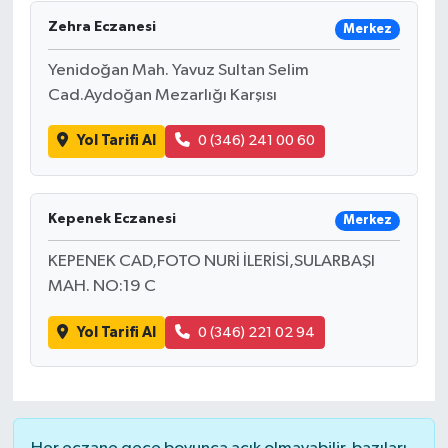
Zehra Eczanesi
Merkez
Yenidoğan Mah. Yavuz Sultan Selim
Cad.Aydoğan Mezarlığı Karşısı
Yol Tarifi Al
0 (346) 241 00 60
Kepenek Eczanesi
Merkez
KEPENEK CAD,FOTO NURİ İLERİSİ,SULARBAŞI
MAH. NO:19 C
Yol Tarifi Al
0 (346) 221 02 94