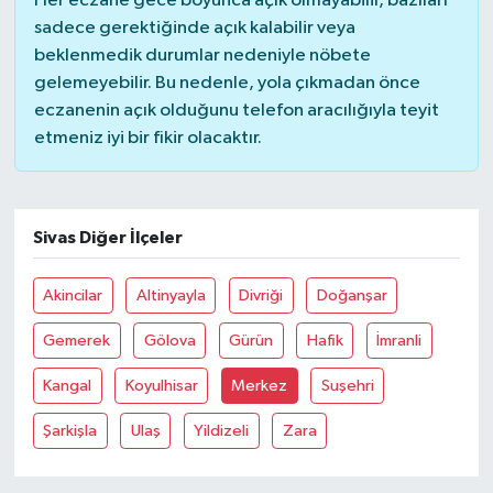
Her eczane gece boyunca açık olmayabilir, bazıları
sadece gerektiğinde açık kalabilir veya
beklenmedik durumlar nedeniyle nöbete
gelemeyebilir. Bu nedenle, yola çıkmadan önce
eczanenin açık olduğunu telefon aracılığıyla teyit
etmeniz iyi bir fikir olacaktır.
Sivas Diğer İlçeler
Akincilar
Altinyayla
Divriği
Doğanşar
Gemerek
Gölova
Gürün
Hafik
İmranli
Kangal
Koyulhisar
Merkez
Suşehri
Şarkişla
Ulaş
Yildizeli
Zara