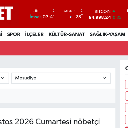
BITCOIN
°
28
İmsak
03:41
64.998,24
0.35
DOLAR
47,7436
0.18
İ
SPOR
İLÇELER
KÜLTÜR-SANAT
SAĞLIK-YAŞAM
EURO
55,2510
0.32
STERLİN
64,4811
0.38
GRAM ALTIN
6660.55
0.03
O
BİST100
13.779
-14
tos 2026 Cumartesi nöbetçi