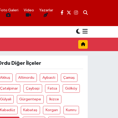
Foto Galeri
Video
Yazarlar
rdu Diğer İlçeler
Akkuş
Altinordu
Aybasti
Çamaş
Çatalpinar
Çaybaşi
Fatsa
Gölköy
Gülyali
Gürgentepe
İkizce
Kabadüz
Kabataş
Korgan
Kumru