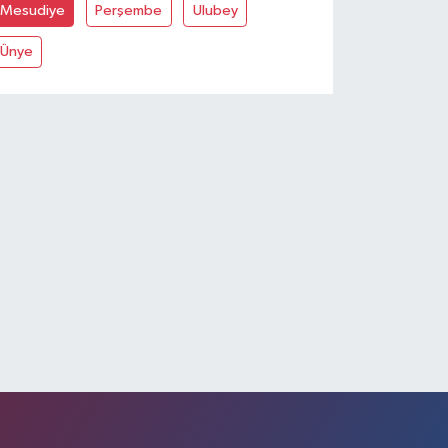
Mesudiye
Perşembe
Ulubey
Ünye