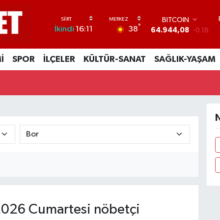
BITCOIN
°
38
İkindi
16:11
64.944,08
-0.18
DOLAR
47,7436
0.18
İ
SPOR
İLÇELER
KÜLTÜR-SANAT
SAĞLIK-YAŞAM
EURO
55,2510
0.32
STERLİN
64,4811
0.38
GRAM ALTIN
6660.55
0.03
N
BİST100
13.779
-14
026 Cumartesi nöbetçi