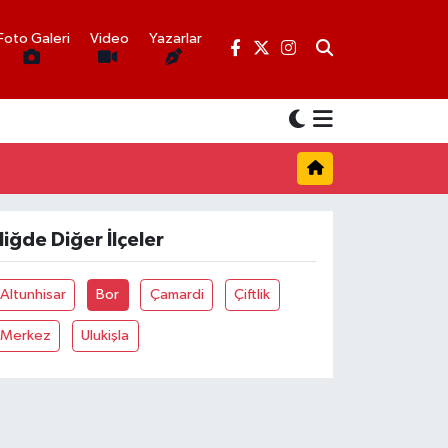
Foto Galeri
Video
Yazarlar
iğde Diğer İlçeler
Altunhisar
Bor
Çamardi
Çiftlik
Merkez
Ulukişla