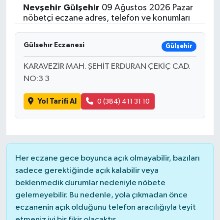
Nevşehir
Gülşehir
09 Ağustos 2026 Pazar
nöbetçi eczane adres, telefon ve konumları
Gülsehır Eczanesi
Gülşehir
KARAVEZİR MAH. ŞEHİT ERDURAN ÇEKİÇ CAD.
NO:3 3
Yol Tarifi Al
0 (384) 411 31 10
Her eczane gece boyunca açık olmayabilir, bazıları
sadece gerektiğinde açık kalabilir veya
beklenmedik durumlar nedeniyle nöbete
gelemeyebilir. Bu nedenle, yola çıkmadan önce
eczanenin açık olduğunu telefon aracılığıyla teyit
etmeniz iyi bir fikir olacaktır.