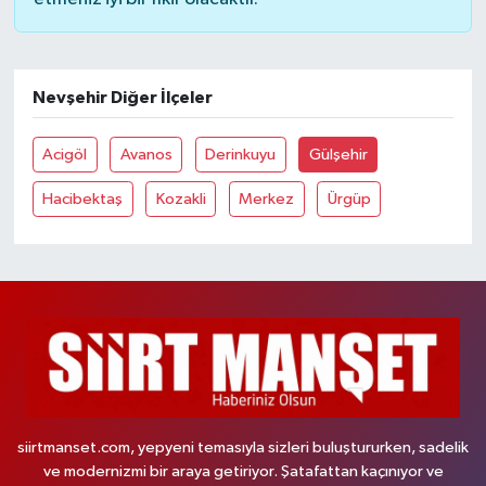
Nevşehir Diğer İlçeler
Acigöl
Avanos
Derinkuyu
Gülşehir
Hacibektaş
Kozakli
Merkez
Ürgüp
siirtmanset.com, yepyeni temasıyla sizleri buluştururken, sadelik
ve modernizmi bir araya getiriyor. Şatafattan kaçınıyor ve