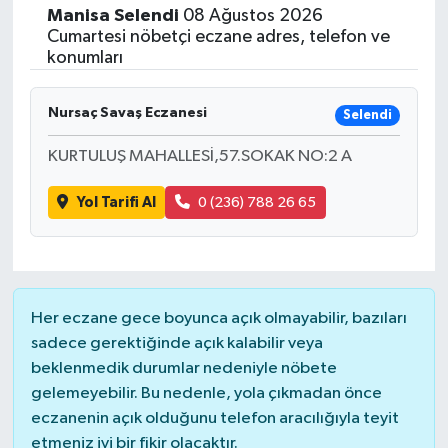
Manisa
Selendi
08 Ağustos 2026
Cumartesi nöbetçi eczane adres, telefon ve
konumları
Nursaç Savaş Eczanesi
Selendi
KURTULUŞ MAHALLESİ,57.SOKAK NO:2 A
Yol Tarifi Al
0 (236) 788 26 65
Her eczane gece boyunca açık olmayabilir, bazıları
sadece gerektiğinde açık kalabilir veya
beklenmedik durumlar nedeniyle nöbete
gelemeyebilir. Bu nedenle, yola çıkmadan önce
eczanenin açık olduğunu telefon aracılığıyla teyit
etmeniz iyi bir fikir olacaktır.