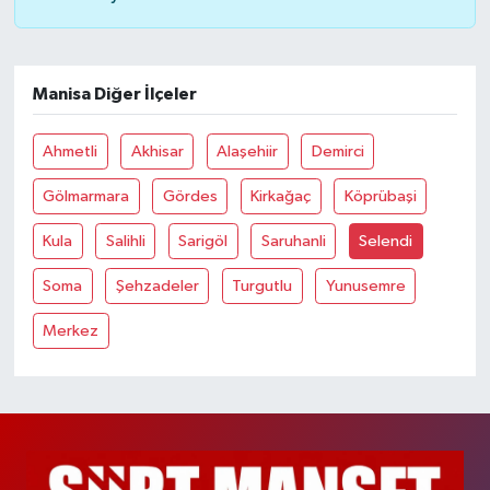
Manisa Diğer İlçeler
Ahmetli
Akhisar
Alaşehiir
Demirci
Gölmarmara
Gördes
Kirkağaç
Köprübaşi
Kula
Salihli
Sarigöl
Saruhanli
Selendi
Soma
Şehzadeler
Turgutlu
Yunusemre
Merkez