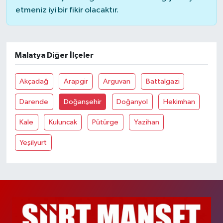
etmeniz iyi bir fikir olacaktır.
Malatya Diğer İlçeler
Akçadağ
Arapgir
Arguvan
Battalgazi
Darende
Doğanşehir
Doğanyol
Hekimhan
Kale
Kuluncak
Pütürge
Yazihan
Yeşilyurt