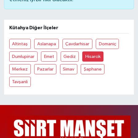
Kütahya Diğer İlçeler
Altintaş
Aslanapa
Çavdarhisar
Domaniç
Dumlupinar
Emet
Gediz
Hisarcik
Merkez
Pazarlar
Simav
Şaphane
Tavşanli