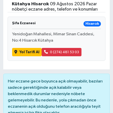
Kütahya
Hisarcık
09 Ağustos 2026 Pazar
nöbetçi eczane adres, telefon ve konumları
Şifa Eczanesi
Hisarcık
Yenidoğan Mahallesi, Mimar Sinan Caddesi,
No:4 Hisarcık Kütahya
Yol Tarifi Al
0 (274) 481 53 03
Her eczane gece boyunca açık olmayabilir, bazıları
sadece gerektiğinde açık kalabilir veya
beklenmedik durumlar nedeniyle nöbete
gelemeyebilir. Bu nedenle, yola çıkmadan önce
eczanenin açık olduğunu telefon aracılığıyla teyit
etmeniz iyi bir fikir olacaktır.