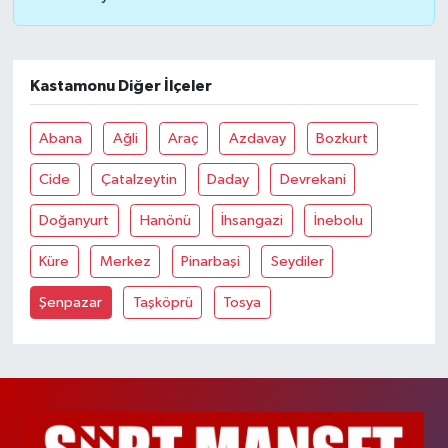
Kastamonu Diğer İlçeler
Abana
Ağli
Araç
Azdavay
Bozkurt
Cide
Çatalzeytin
Daday
Devrekani
Doğanyurt
Hanönü
İhsangazi
İnebolu
Küre
Merkez
Pinarbaşi
Seydiler
Şenpazar
Taşköprü
Tosya