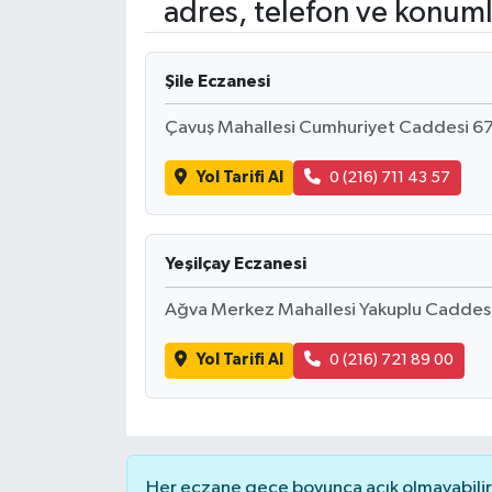
adres, telefon ve konuml
Şile Eczanesi
Çavuş Mahallesi Cumhuriyet Caddesi 67 B 
Yol Tarifi Al
0 (216) 711 43 57
Yeşilçay Eczanesi
Ağva Merkez Mahallesi Yakuplu Caddesi
Yol Tarifi Al
0 (216) 721 89 00
Her eczane gece boyunca açık olmayabilir, 