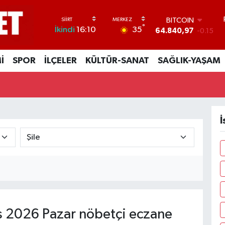
BITCOIN
°
35
İkindi
16:10
64.840,97
-0.15
DOLAR
47,7436
0.18
İ
SPOR
İLÇELER
KÜLTÜR-SANAT
SAĞLIK-YAŞAM
EURO
55,2510
0.32
STERLİN
64,4811
0.38
GRAM ALTIN
6660.55
0
İ
BİST100
13.779
-14
 2026 Pazar nöbetçi eczane