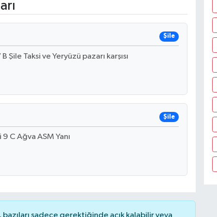
arı
Şile
Şile Taksi ve Yeryüzü pazarı karşısı
Şile
 9 C Ağva ASM Yanı
bazıları sadece gerektiğinde açık kalabilir veya