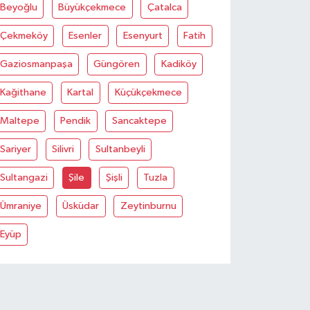
Beyoğlu
Büyükçekmece
Çatalca
Çekmeköy
Esenler
Esenyurt
Fatih
Gaziosmanpaşa
Güngören
Kadiköy
Kağithane
Kartal
Küçükçekmece
Maltepe
Pendik
Sancaktepe
Sariyer
Silivri
Sultanbeyli
Sultangazi
Şile
Şişli
Tuzla
Ümraniye
Üsküdar
Zeytinburnu
Eyüp