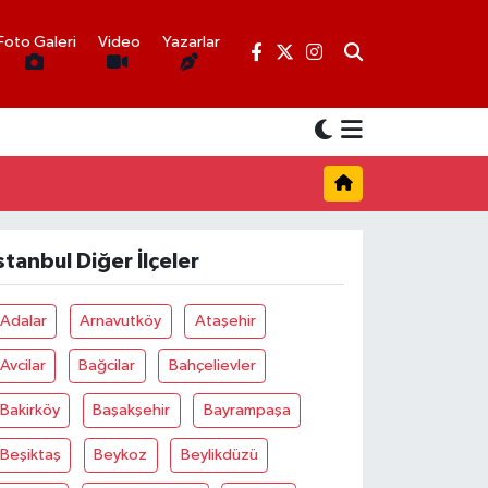
Foto Galeri
Video
Yazarlar
stanbul Diğer İlçeler
Adalar
Arnavutköy
Ataşehir
Avcilar
Bağcilar
Bahçelievler
Bakirköy
Başakşehir
Bayrampaşa
Beşiktaş
Beykoz
Beylikdüzü