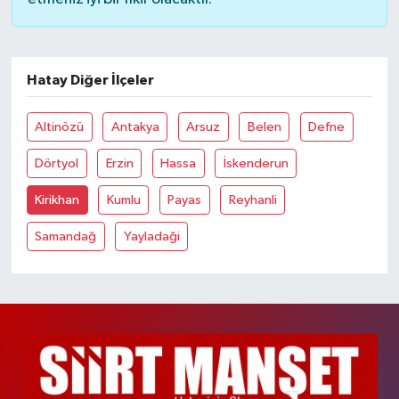
Hatay Diğer İlçeler
Altinözü
Antakya
Arsuz
Belen
Defne
Dörtyol
Erzin
Hassa
İskenderun
Kirikhan
Kumlu
Payas
Reyhanli
Samandağ
Yayladaği