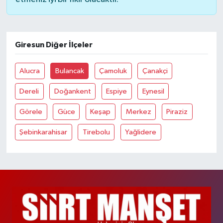
Giresun Diğer İlçeler
Alucra
Bulancak
Çamoluk
Çanakçi
Dereli
Doğankent
Espiye
Eynesil
Görele
Güce
Keşap
Merkez
Piraziz
Şebinkarahisar
Tirebolu
Yağlidere