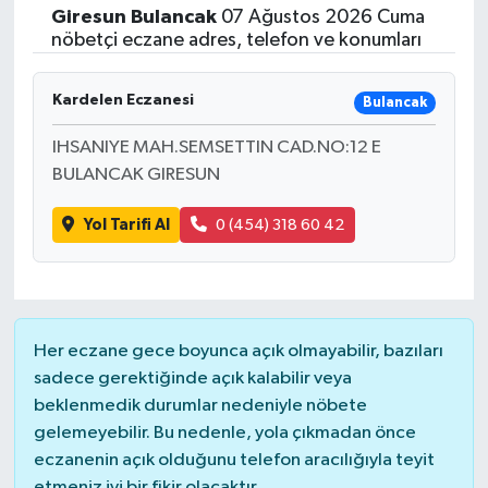
Giresun
Bulancak
07 Ağustos 2026 Cuma
nöbetçi eczane adres, telefon ve konumları
Kardelen Eczanesi
Bulancak
IHSANIYE MAH.SEMSETTIN CAD.NO:12 E
BULANCAK GIRESUN
Yol Tarifi Al
0 (454) 318 60 42
Her eczane gece boyunca açık olmayabilir, bazıları
sadece gerektiğinde açık kalabilir veya
beklenmedik durumlar nedeniyle nöbete
gelemeyebilir. Bu nedenle, yola çıkmadan önce
eczanenin açık olduğunu telefon aracılığıyla teyit
etmeniz iyi bir fikir olacaktır.