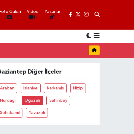
Foto Galeri
Video
Yazarlar
aziantep Diğer İlçeler
Araban
İslahiye
Karkamiş
Nizip
Nurdaği
Oğuzeli
Şahinbey
Şehitkamil
Yavuzeli