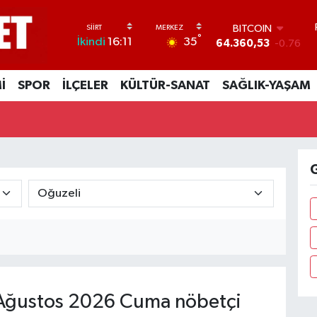
BITCOIN
°
35
İkindi
16:11
64.360,53
-0.76
DOLAR
47,7069
0.17
İ
SPOR
İLÇELER
KÜLTÜR-SANAT
SAĞLIK-YAŞAM
EURO
55,0265
0.01
STERLİN
64,1897
0.02
GRAM ALTIN
6574.81
1.44
G
BİST100
13.887
64
Ağustos 2026 Cuma nöbetçi