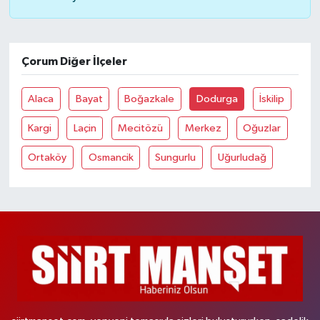
Çorum Diğer İlçeler
Alaca
Bayat
Boğazkale
Dodurga
İskilip
Kargi
Laçin
Mecitözü
Merkez
Oğuzlar
Ortaköy
Osmancik
Sungurlu
Uğurludağ