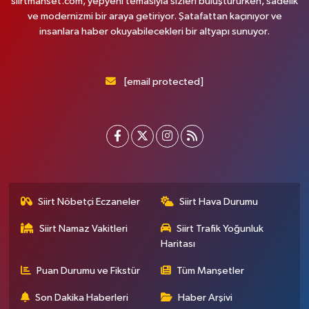
siirtmanset.com, yepyeni temasıyla sizleri buluştururken, sadelik
ve modernizmi bir araya getiriyor. Şatafattan kaçınıyor ve
insanlara haber okuyabilecekleri bir altyapı sunuyor.
[email protected]
Siirt Nöbetçi Eczaneler
Siirt Hava Durumu
Siirt Namaz Vakitleri
Siirt Trafik Yoğunluk
Haritası
Puan Durumu ve Fikstür
Tüm Manşetler
Son Dakika Haberleri
Haber Arşivi