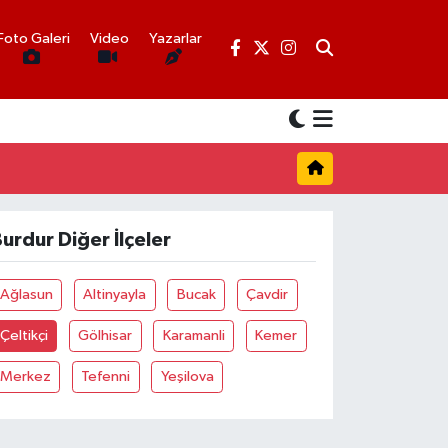
Foto Galeri
Video
Yazarlar
urdur Diğer İlçeler
Ağlasun
Altinyayla
Bucak
Çavdir
Çeltikçi
Gölhisar
Karamanli
Kemer
Merkez
Tefenni
Yeşilova