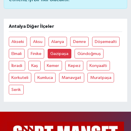
Antalya Diğer İlçeler
Akseki
Aksu
Alanya
Demre
Döşemealti
Elmali
Finike
Gazipaşa
Gündoğmuş
İbradi
Kaş
Kemer
Kepez
Konyaalti
Korkuteli
Kumluca
Manavgat
Muratpaşa
Serik