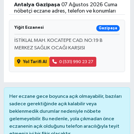
Antalya
Gazipaşa
07 Ağustos 2026 Cuma
nöbetçi eczane adres, telefon ve konumları
Yiğit Eczanesi
Gazipaşa
İSTİKLAL MAH. KOCATEPE CAD. NO:19 B
MERKEZ SAĞLIK OCAĞI KARŞISI
Yol Tarifi Al
0 (531) 990 23 27
Her eczane gece boyunca açık olmayabilir, bazıları
sadece gerektiğinde açık kalabilir veya
beklenmedik durumlar nedeniyle nöbete
gelemeyebilir. Bu nedenle, yola çıkmadan önce
eczanenin açık olduğunu telefon aracılığıyla teyit
etmeniz iyi bir fikir olacaktır.