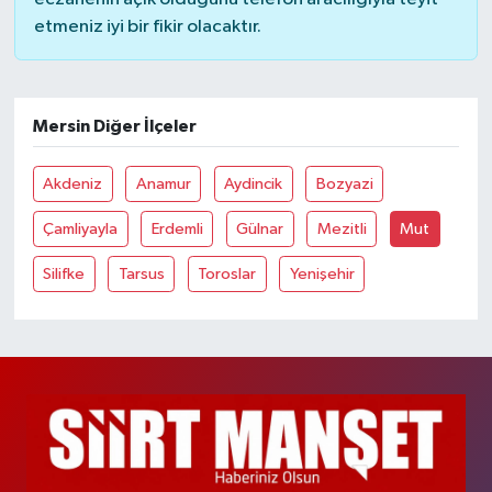
etmeniz iyi bir fikir olacaktır.
Mersin Diğer İlçeler
Akdeniz
Anamur
Aydincik
Bozyazi
Çamliyayla
Erdemli
Gülnar
Mezitli
Mut
Silifke
Tarsus
Toroslar
Yenişehir