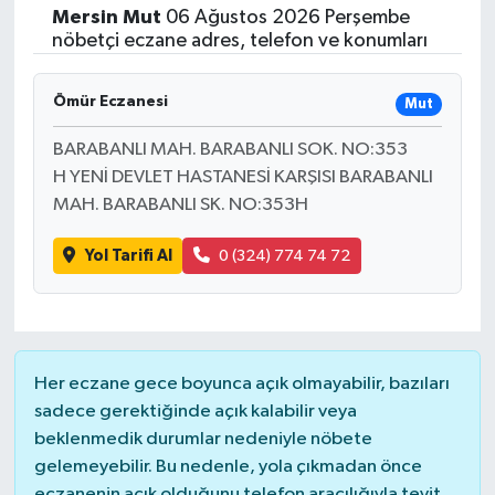
Mersin
Mut
06 Ağustos 2026 Perşembe
nöbetçi eczane adres, telefon ve konumları
Ömür Eczanesi
Mut
BARABANLI MAH. BARABANLI SOK. NO:353
H YENİ DEVLET HASTANESİ KARŞISI BARABANLI
MAH. BARABANLI SK. NO:353H
Yol Tarifi Al
0 (324) 774 74 72
Her eczane gece boyunca açık olmayabilir, bazıları
sadece gerektiğinde açık kalabilir veya
beklenmedik durumlar nedeniyle nöbete
gelemeyebilir. Bu nedenle, yola çıkmadan önce
eczanenin açık olduğunu telefon aracılığıyla teyit