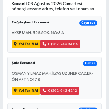
Kocaeli
08 Ağustos 2026 Cumartesi
nöbetçi eczane adres, telefon ve konumları
Çağdaşkent Eczanesi
Çayırova
AKSE MAH. 526.SOK. NO:8 A
Yol Tarifi Al
0 (262) 744 84 84
Şule Eczanesi
Gebze
OSMAN YILMAZ MAH.İLYAS UZUNER CAD.ER-
ÖN APT.NO17 B
Yol Tarifi Al
0 (262) 642 42 12