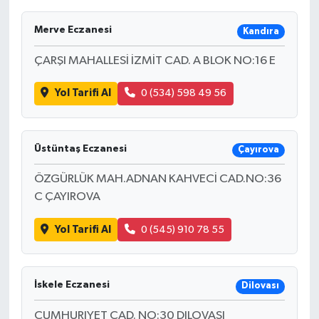
Merve Eczanesi
Kandıra
ÇARŞI MAHALLESİ İZMİT CAD. A BLOK NO:16 E
Yol Tarifi Al
0 (534) 598 49 56
Üstüntaş Eczanesi
Çayırova
ÖZGÜRLÜK MAH.ADNAN KAHVECİ CAD.NO:36
C ÇAYIROVA
Yol Tarifi Al
0 (545) 910 78 55
İskele Eczanesi
Dilovası
CUMHURIYET CAD. NO:30 DILOVASI