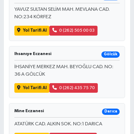
YAVUZ SULTAN SELİM MAH. MEVLANA CAD.
NO:234 KÖRFEZ
Yol Tarifi Al
0 (262) 505 00 03
Ihsanıye Eczanesi
Gölcük
İHSANİYE MERKEZ MAH. BEYOĞLU CAD. NO:
36 A GÖLCÜK
Yol Tarifi Al
0 (262) 435 75 70
Mine Eczanesi
Darıca
ATATÜRK CAD. ALKIN SOK. NO:1 DARICA