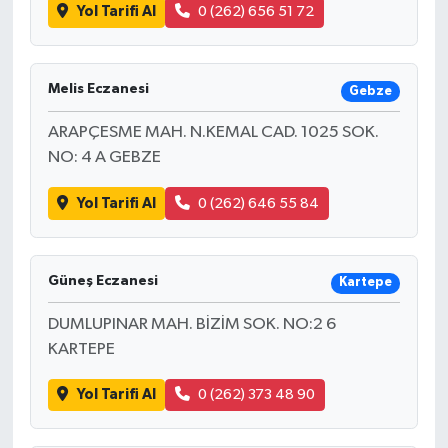
Yol Tarifi Al
0 (262) 656 51 72
Melis Eczanesi
Gebze
ARAPÇESME MAH. N.KEMAL CAD. 1025 SOK.
NO: 4 A GEBZE
Yol Tarifi Al
0 (262) 646 55 84
Güneş Eczanesi
Kartepe
DUMLUPINAR MAH. BİZİM SOK. NO:2 6
KARTEPE
Yol Tarifi Al
0 (262) 373 48 90