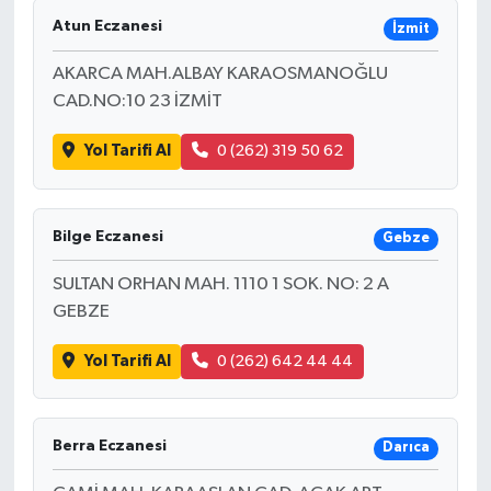
Atun Eczanesi
İzmit
AKARCA MAH.ALBAY KARAOSMANOĞLU
CAD.NO:10 23 İZMİT
Yol Tarifi Al
0 (262) 319 50 62
Bilge Eczanesi
Gebze
SULTAN ORHAN MAH. 1110 1 SOK. NO: 2 A
GEBZE
Yol Tarifi Al
0 (262) 642 44 44
Berra Eczanesi
Darıca