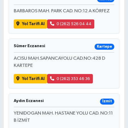
BARBAROS MAH. PARK CAD. NO:12 A KÖRFEZ
Yol Tarifi Al
0 (262) 526 04 44
Sümer Eczanesi
Kartepe
ACISU MAH.SAPANCAYOLU CAD.NO:428 D
KARTEPE
Yol Tarifi Al
0 (262) 353 46 36
Aydın Eczanesi
İzmit
YENIDOGAN MAH. HASTANE YOLU CAD. NO:11
B İZMİT