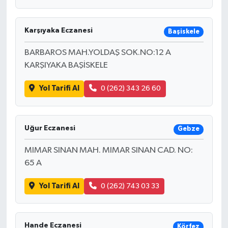
Karşıyaka Eczanesi
Başiskele
BARBAROS MAH.YOLDAŞ SOK.NO:12 A
KARŞIYAKA BAŞİSKELE
Yol Tarifi Al
0 (262) 343 26 60
Uğur Eczanesi
Gebze
MIMAR SINAN MAH. MIMAR SINAN CAD. NO:
65 A
Yol Tarifi Al
0 (262) 743 03 33
Hande Eczanesi
Körfez