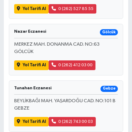
Yol Tarifi Al
0 (262) 527 85 55
Nazar Eczanesi
Gölcük
MERKEZ MAH. DONANMA CAD. NO:63
GÖLCÜK
Yol Tarifi Al
0 (262) 412 03 00
Tunahan Eczanesi
Gebze
BEYLİKBAĞI MAH. YAŞARDOĞU CAD. NO:101 B
GEBZE
Yol Tarifi Al
0 (262) 743 00 03