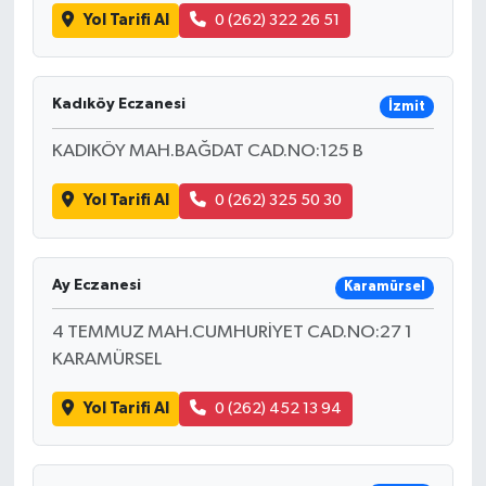
Yol Tarifi Al
0 (262) 322 26 51
Kadıköy Eczanesi
İzmit
KADIKÖY MAH.BAĞDAT CAD.NO:125 B
Yol Tarifi Al
0 (262) 325 50 30
Ay Eczanesi
Karamürsel
4 TEMMUZ MAH.CUMHURİYET CAD.NO:27 1
KARAMÜRSEL
Yol Tarifi Al
0 (262) 452 13 94