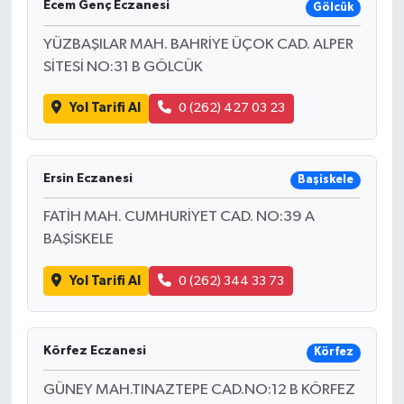
Ecem Genç Eczanesi
Gölcük
YÜZBAŞILAR MAH. BAHRİYE ÜÇOK CAD. ALPER
SİTESİ NO:31 B GÖLCÜK
Yol Tarifi Al
0 (262) 427 03 23
Ersin Eczanesi
Başiskele
FATİH MAH. CUMHURİYET CAD. NO:39 A
BAŞİSKELE
Yol Tarifi Al
0 (262) 344 33 73
Körfez Eczanesi
Körfez
GÜNEY MAH.TINAZTEPE CAD.NO:12 B KÖRFEZ