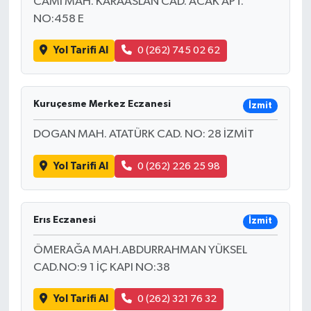
CAMİ MAH. KARAASLAN CAD. ACAK APT.
NO:458 E
Yol Tarifi Al
0 (262) 745 02 62
Kuruçesme Merkez Eczanesi
İzmit
DOGAN MAH. ATATÜRK CAD. NO: 28 İZMİT
Yol Tarifi Al
0 (262) 226 25 98
Erıs Eczanesi
İzmit
ÖMERAĞA MAH.ABDURRAHMAN YÜKSEL
CAD.NO:9 1 İÇ KAPI NO:38
Yol Tarifi Al
0 (262) 321 76 32