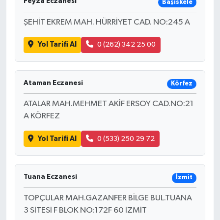
Feyza Eczanesi
Başiskele
ŞEHİT EKREM MAH. HÜRRİYET CAD. NO:245 A
Yol Tarifi Al
0 (262) 342 25 00
Ataman Eczanesi
Körfez
ATALAR MAH.MEHMET AKİF ERSOY CAD.NO:21
A KÖRFEZ
Yol Tarifi Al
0 (533) 250 29 72
Tuana Eczanesi
İzmit
TOPÇULAR MAH.GAZANFER BİLGE BUL.TUANA
3 SİTESİ F BLOK NO:172F 60 İZMİT