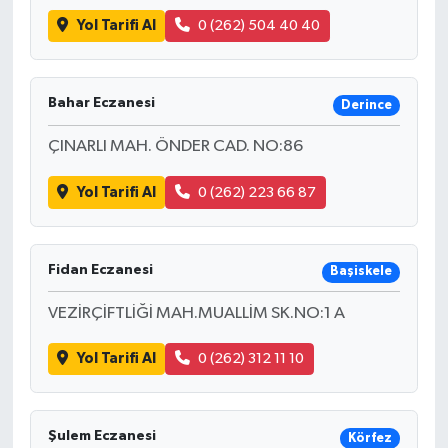
Yol Tarifi Al
0 (262) 504 40 40
Bahar Eczanesi
Derince
ÇINARLI MAH. ÖNDER CAD. NO:86
Yol Tarifi Al
0 (262) 223 66 87
Fidan Eczanesi
Başiskele
VEZİRÇİFTLİĞİ MAH.MUALLİM SK.NO:1 A
Yol Tarifi Al
0 (262) 312 11 10
Şulem Eczanesi
Körfez